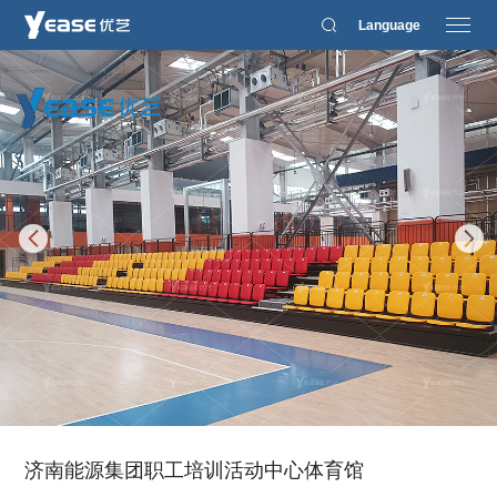
Language
济南能源集团职工培训活动中心体育馆