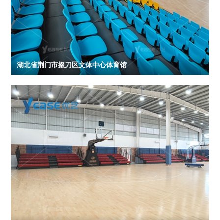
湖北省荆门市掇刀区文体中心体育馆