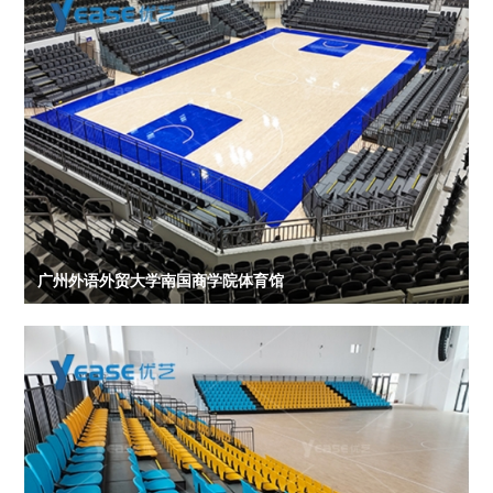
广州外语外贸大学南国商学院体育馆