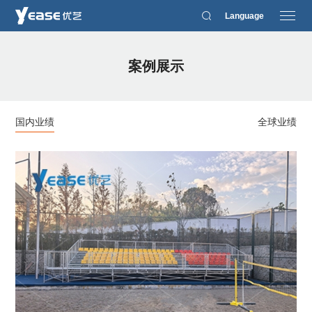
Language
案例展示
国内业绩
全球业绩