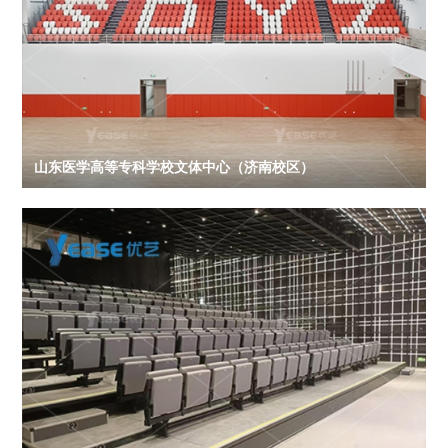
山东医学高等专科学校文体中心（济南校区）