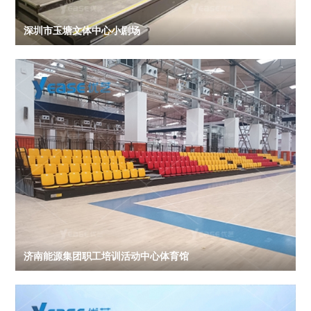
深圳市玉塘文体中心小剧场
济南能源集团职工培训活动中心体育馆