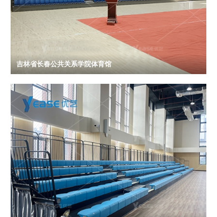
吉林省长春公共关系学院体育馆