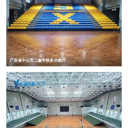
广东省中山市三鑫学校多功能厅