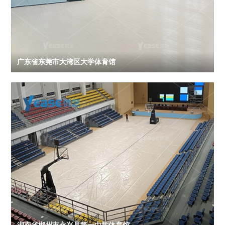
广东省东莞市大湾区大学体育馆
湖南省郴州市永兴县第一中学体育馆