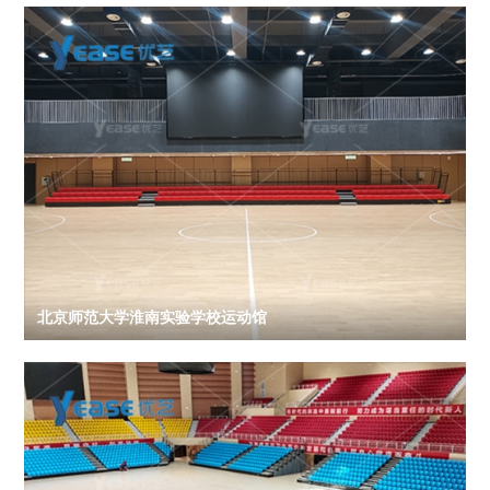
北京师范大学淮南实验学校运动馆