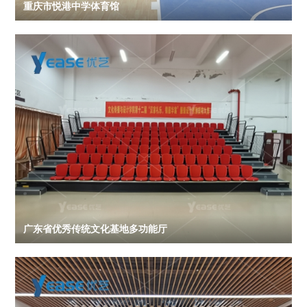
重庆市悦港中学体育馆
广东省优秀传统文化基地多功能厅