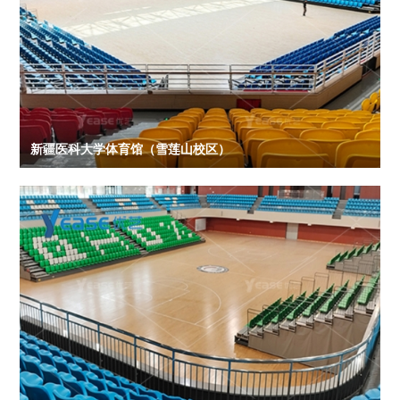
新疆医科大学体育馆（雪莲山校区）