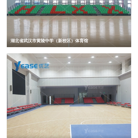
湖北省武汉市黄陵中学（新校区）体育馆