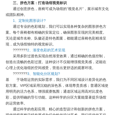
三、拼色方案：打造场馆视觉标识
通过创意拼色，座椅可成为场馆的“视觉名片”，展示城市文化
或团队精神。
1、定制化图形设计?
通过专业的色彩规划，我们可以实现各种复杂的图形拼色方
案。每个座椅都有精确的安装定位，确保图形呈现的完美精度。
无论是城市名称、队徽还是特色图案，都能通过座椅色彩精准呈
现，成为场馆独特的视觉标识。
???????
2、渐变色彩的艺术呈现
采用多阶过渡色实现自然渐变效果，通过精确的色值控制，
创造出流畅的色彩过渡。这种设计不仅能增强视觉美感，还能在
心理上优化场馆的空间感受，营造出更舒适的观赛环境。
???????
3、智能化分区规划?
基 于场馆运营的实际需求，我们为不同区域设计差异化的色
彩方案。VIP区域采用沉稳的深色系，体现尊贵质感；普通区域使
用明亮的活力色系，增强观赛氛围；通道区域运用高对比度色
彩，提供明确的导引功能。这种科学的分区方案能显著提升场馆
的运营效率。
通过科学的色彩应用、精心的造型设计和创新的拼色方案，
现代场馆座椅已经发展成为综合性的设计艺术。我们提供的不仅