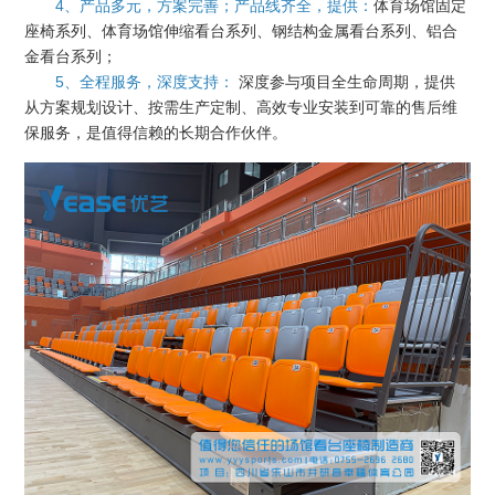
4、产品多元，方案完善；产品线齐全，提供：
体育场馆固定
座椅系列、体育场馆伸缩看台系列、钢结构金属看台系列、铝合
金看台系列；
5、全程服务，深度支持：
深度参与项目全生命周期，提供
从方案规划设计、按需生产定制、高效专业安装到可靠的售后维
保服务，是值得信赖的长期合作伙伴。