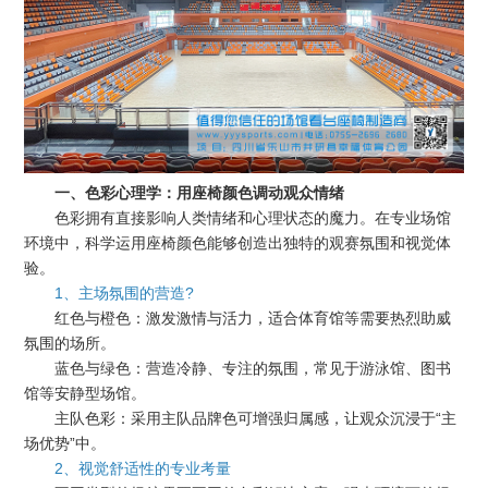
一、色彩心理学：用座椅颜色调动观众情绪
色彩拥有直接影响人类情绪和心理状态的魔力。在专业场馆
环境中，科学运用座椅颜色能够创造出独特的观赛氛围和视觉体
验。
1、主场氛围的营造?
红色与橙色：激发激情与活力，适合体育馆等需要热烈助威
氛围的场所。
蓝色与绿色：营造冷静、专注的氛围，常见于游泳馆、图书
馆等安静型场馆。
主队色彩：采用主队品牌色可增强归属感，让观众沉浸于“主
场优势”中。
2、视觉舒适性的专业考量