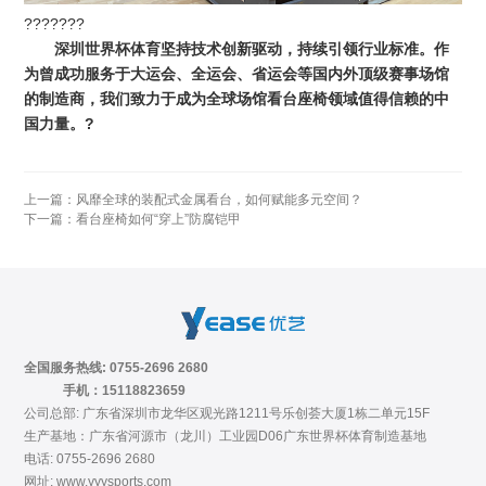
???????
深圳世界杯体育坚持技术创新驱动，持续引领行业标准。作
为曾成功服务于大运会、全运会、省运会等国内外顶级赛事场馆
的制造商，我们致力于成为全球场馆看台座椅领域值得信赖的中
国力量。?
上一篇：
风靡全球的装配式金属看台，如何赋能多元空间？
下一篇：
看台座椅如何“穿上”防腐铠甲
全国服务热线: 0755-2696 2680
手机：15118823659
公司总部: 广东省深圳市龙华区观光路1211号乐创荟大厦1栋二单元15F
生产基地：广东省河源市（龙川）工业园D06广东世界杯体育制造基地
电话: 0755-2696 2680
网址: www.yyysports.com