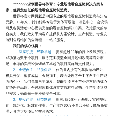
???????
深圳世界杯体育：专业场馆看台座椅解决方案专
家，值得您信任的场馆看台座椅制造商。
世界杯官方网页版是中国专业的场馆看台座椅制造商与知名
品牌。15年来，我们始终专注于为体育场馆、演艺中心、会议场
所及各类活动中心提供完整的看台座椅解决方案。依托强大的综
合实力，我们致力于为客户提供从方案设计、生产制造、专业安
装到售后维护的全流程、一站式服务。
我们的核心优势：
1、深厚积淀，经验卓越：
拥有超过22年的行业发展历程，
成功落地数千个项目，服务范围覆盖全国并远销欧美等海外市
场。丰厚的实战经验铸就了卓越的项目实施与交付能力。
2、全链自主，品质保证：
作为业内少有的掌握结构设计、
模具开发、塑胶成型、金属加工、表面处理等全工序自主生产能
力的企业，我们凭借自主研发、智能制造与全产业链布局的核心
优势严控品质。全过程质检体系贯穿原材料采购、生产制造到成
品安装，确保每一座座椅安全可靠。
3、规模产能，精益制造：
拥有现代化生产基地，实施规模
化、规范化、标准化作业。年产能超60万座看台座椅，能够高效
满足各类大型项目的交付需求。