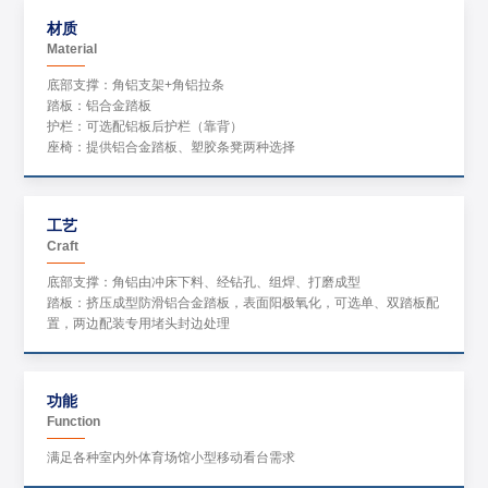
材质
Material
底部支撑：角铝支架+角铝拉条
踏板：铝合金踏板
护栏：可选配铝板后护栏（靠背）
座椅：提供铝合金踏板、塑胶条凳两种选择
工艺
Craft
底部支撑：角铝由冲床下料、经钻孔、组焊、打磨成型
踏板：挤压成型防滑铝合金踏板，表面阳极氧化，可选单、双踏板配
置，两边配装专用堵头封边处理
功能
Function
满足各种室内外体育场馆小型移动看台需求