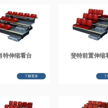
肖特伸缩看台
斐特前置伸缩
了解更多
了