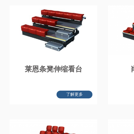
莱恩条凳伸缩看台
了解更多