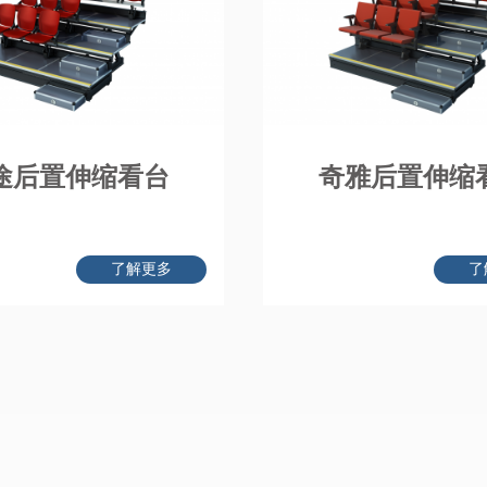
途后置伸缩看台
奇雅后置伸缩
了解更多
了