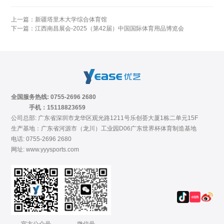
上一篇：
新疆塔里木大学综合体育馆
下一篇：
江西南昌展会-2025（第42届）中国国际体育用品博览会
全国服务热线: 0755-2696 2680
手机：15118823659
公司总部: 广东省深圳市龙华区观光路1211号乐创荟大厦1栋二单元15F
生产基地：广东省河源市（龙川）工业园D06广东世界杯体育制造基地
电话: 0755-2696 2680
网址: www.yyysports.com